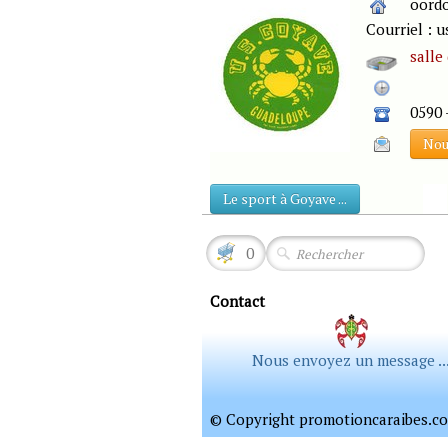
oordonné
Courriel :
salle
0590 
Nous
Le sport à Goyave ...
0
Contact
Nous envoyez un message ..
© Copyright promotioncaraibes.com