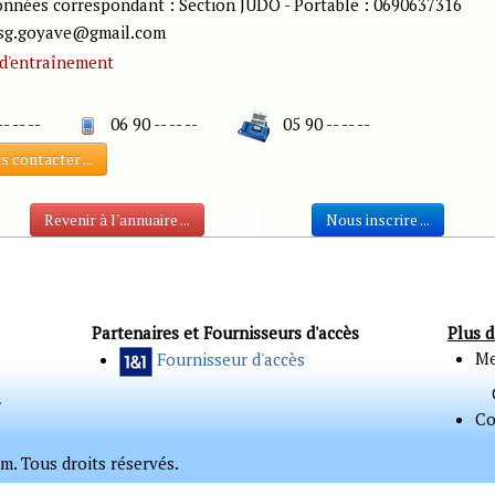
es correspondant : Section JUDO - Portable : 0690637316
 usg.goyave@gmail.com
 d'entraînement
-- -- --
06 90 -- -- --
05 90 -- -- --
 contacter ...
Revenir à l'annuaire ...
Nous inscrire ...
Partenaires et Fournisseurs d'accès
Plus d
Me
Fournisseur d'accès
.
Co
. Tous droits réservés.