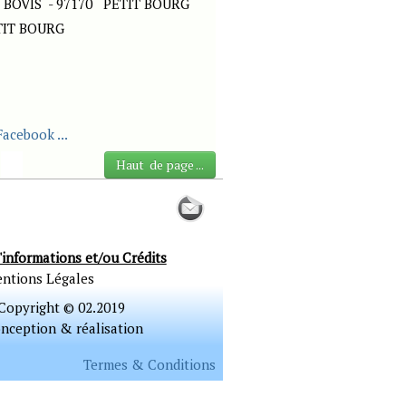
BOVIS - 97170 PETIT BOURG
ETIT BOURG
Facebook ...
Haut de page ...
'informations et/ou Crédits
ntions Légales
Copyright © 02.2019
nception & réalisation
Termes & Conditions