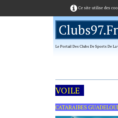
Ce site utilise des coo
Clubs97.fr
Le Portail Des Clubs De Sports De L
VOILE
CATARAIBES GUADELOU