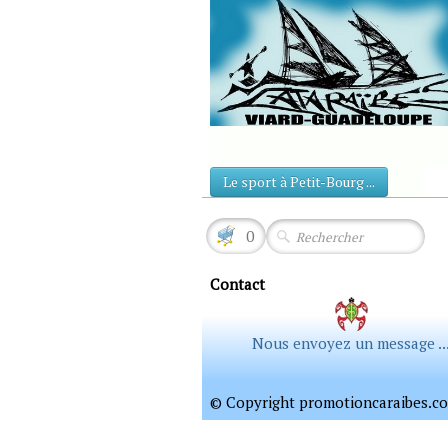
Le sport à Petit-Bourg ...
0
Contact
Nous envoyez un message ..
© Copyright promotioncaraibes.com