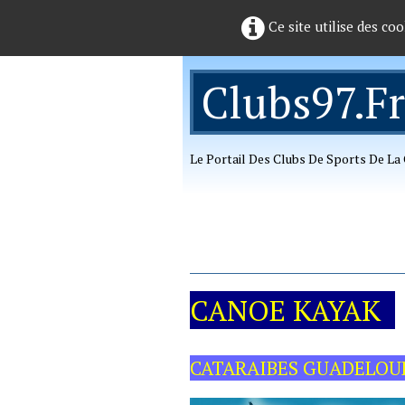
Ce site utilise des coo
Clubs97.fr
Le Portail Des Clubs De Sports De L
CANOE KAYAK
CATARAIBES GUADELOU