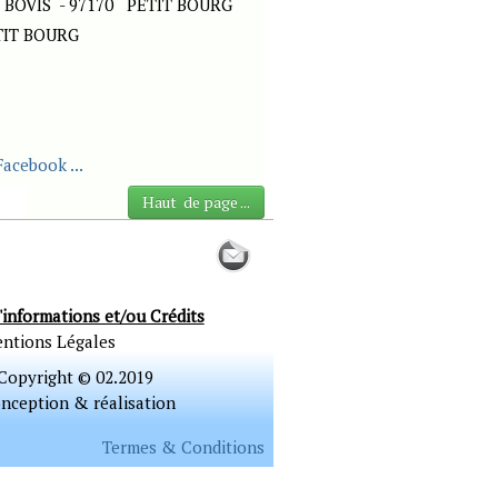
BOVIS - 97170 PETIT BOURG
ETIT BOURG
Facebook ...
Haut de page ...
'informations et/ou Crédits
ntions Légales
Copyright © 02.2019
nception & réalisation
Termes & Conditions