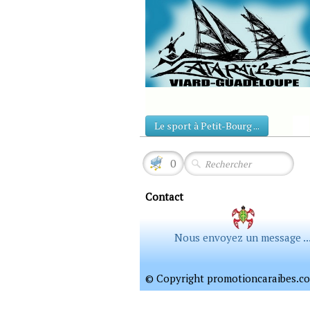
Le sport à Petit-Bourg ...
0
Contact
Nous envoyez un message ..
© Copyright promotioncaraibes.com