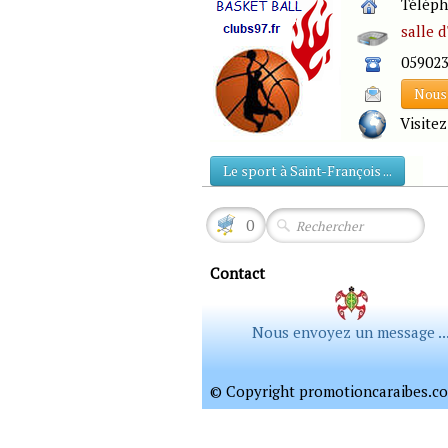
Télépho
salle 
05902
Nous 
Visitez
Le sport à Saint-François ...
0
Contact
Nous envoyez un message ..
© Copyright promotioncaraibes.com