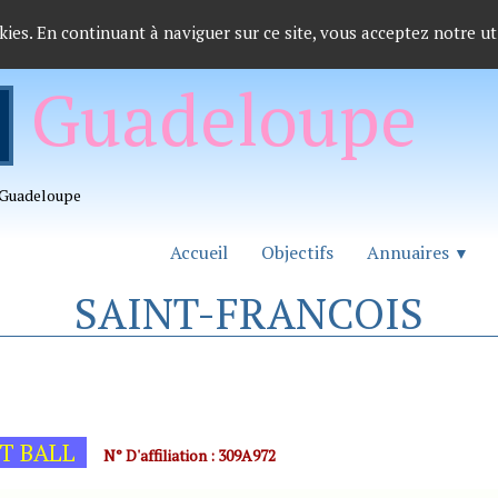
kies. En continuant à naviguer sur ce site, vous acceptez notre ut
Guadeloupe
a Guadeloupe
Accueil
Objectifs
Annuaires
▼
SAINT-FRANCOIS
ET BALL
N° D'affiliation : 309A972