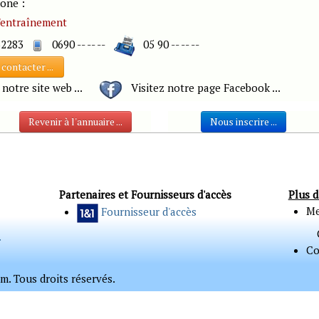
ne :
d'entraînement
32283
0690 -- -- --
05 90 -- -- --
contacter ...
 notre site web ...
Visitez notre page Facebook ...
Revenir à l'annuaire ...
Nous inscrire ...
Partenaires et Fournisseurs d'accès
Plus d
Me
Fournisseur d'accès
.
Co
. Tous droits réservés.